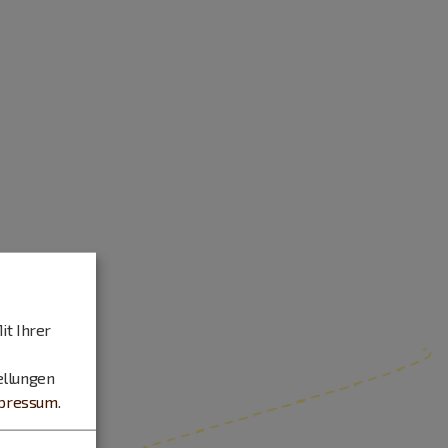
it Ihrer
ellungen
pressum
.