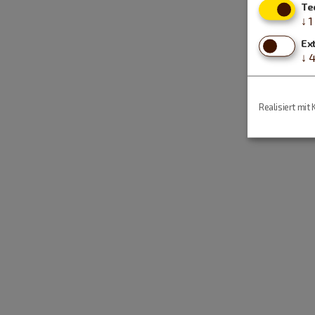
Te
↓
1
Ex
↓
Realisiert mit 