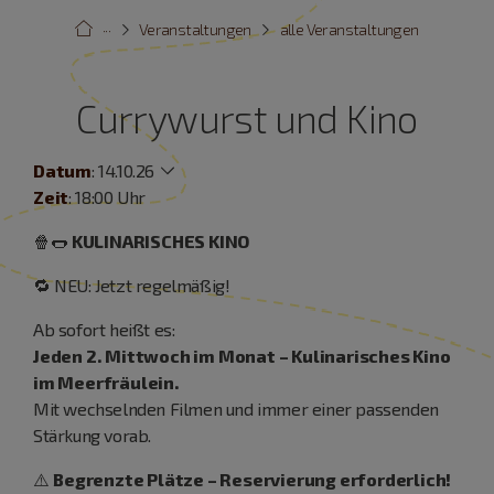
···
Veranstaltungen
alle Veranstaltungen
Currywurst und Kino
Datum
:
14.10.26
Zeit
: 18:00 Uhr
🍿🌭
KULINARISCHES KINO
🔁 NEU: Jetzt regelmäßig!
Ab sofort heißt es:
Jeden 2. Mittwoch im Monat – Kulinarisches Kino
im Meerfräulein.
Mit wechselnden Filmen und immer einer passenden
Stärkung vorab.
⚠️
Begrenzte Plätze – Reservierung erforderlich!