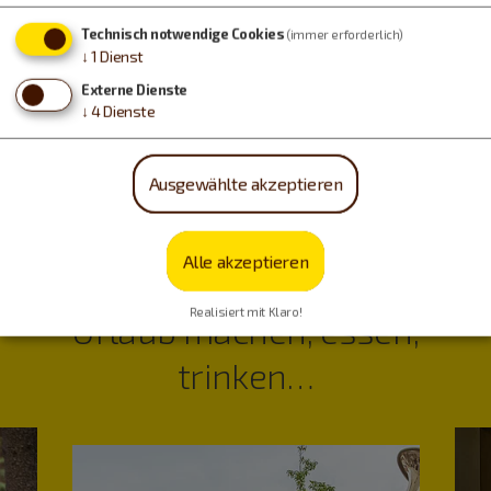
Feiern Sie im Bräuhaussaal vom Meerfäulein ins
Technisch notwendige Cookies
(immer erforderlich)
neue Jahr!
↓
1
Dienst
Externe Dienste
↓
4
Dienste
Weihnachten/Silvester
Ausgewählte akzeptieren
Alle akzeptieren
Realisiert mit Klaro!
Urlaub machen, essen,
trinken…