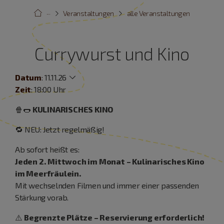
···
Veranstaltungen
alle Veranstaltungen
Currywurst und Kino
Datum
:
11.11.26
Zeit
: 18:00 Uhr
🍿🌭
KULINARISCHES KINO
🔁 NEU: Jetzt regelmäßig!
Ab sofort heißt es:
Jeden 2. Mittwoch im Monat – Kulinarisches Kino
im Meerfräulein.
Mit wechselnden Filmen und immer einer passenden
Stärkung vorab.
⚠️
Begrenzte Plätze – Reservierung erforderlich!