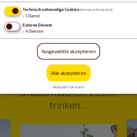
Feiern Sie im Bräuhaussaal vom Meerfäulein ins
Technisch notwendige Cookies
(immer erforderlich)
neue Jahr!
↓
1
Dienst
Externe Dienste
↓
4
Dienste
Weihnachten/Silvester
Ausgewählte akzeptieren
Alle akzeptieren
Realisiert mit Klaro!
Urlaub machen, essen,
trinken…