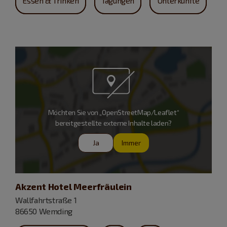
Essen & Trinken
Tagungen
Unterkünfte
Möchten Sie von „OpenStreetMap/Leaflet“
bereitgestellte externe Inhalte laden?
Ja
Immer
Akzent Hotel Meerfräulein
Wallfahrtstraße 1
86650 Wemding