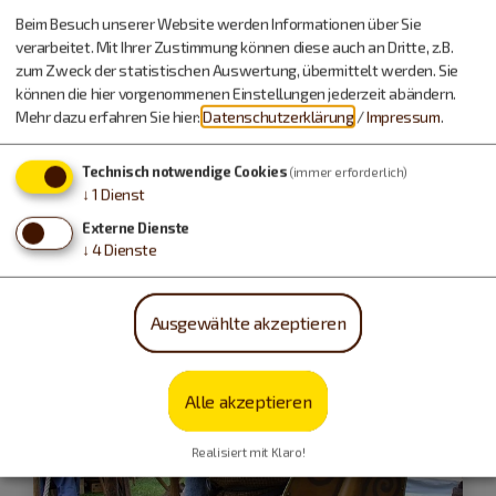
Tag des offenen Denkmals 2026
Beim Besuch unserer Website werden Informationen über Sie
verarbeitet. Mit Ihrer Zustimmung können diese auch an Dritte, z.B.
NETZwerke: Denkmale & Infrastruktur
zum Zweck der statistischen Auswertung, übermittelt werden. Sie
können die hier vorgenommenen Einstellungen jederzeit abändern.
Mehr dazu erfahren Sie hier:
Datenschutzerklärung
/
Impressum
.
Tag des offenen Denkmals
Technisch notwendige Cookies
(immer erforderlich)
↓
1
Dienst
Externe Dienste
↓
4
Dienste
Ausgewählte akzeptieren
Alle akzeptieren
Realisiert mit Klaro!