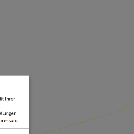
it Ihrer
ellungen
pressum
.