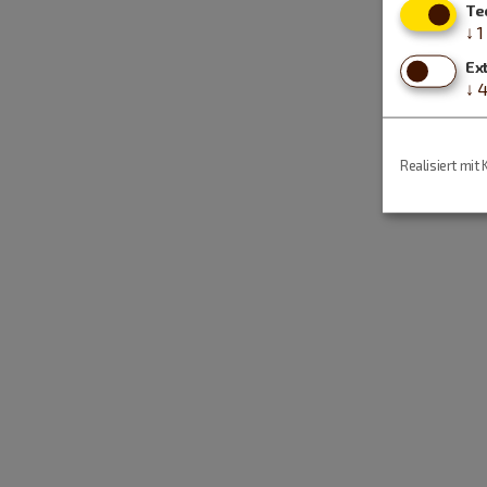
Te
↓
1
Ex
↓
Realisiert mit 