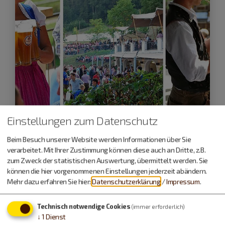
Einstellungen zum Datenschutz
Titting
21. - 23.08.26
Beim Besuch unserer Website werden Informationen über Sie
verarbeitet. Mit Ihrer Zustimmung können diese auch an Dritte, z.B.
Tittinger Kellerfest
zum Zweck der statistischen Auswertung, übermittelt werden. Sie
können die hier vorgenommenen Einstellungen jederzeit abändern.
Höhepunkt des Brauereijahres
Mehr dazu erfahren Sie hier:
Datenschutzerklärung
/
Impressum
.
Technisch notwendige Cookies
(immer erforderlich)
↓
1
Dienst