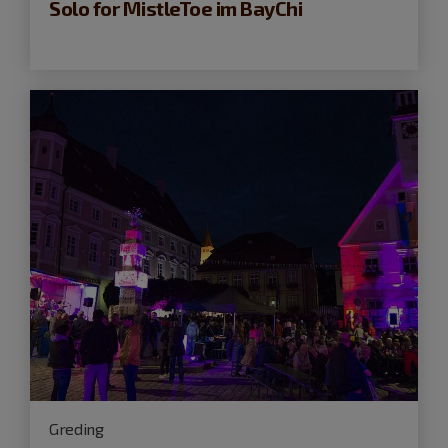
Solo for MistleToe im BayChi
Greding