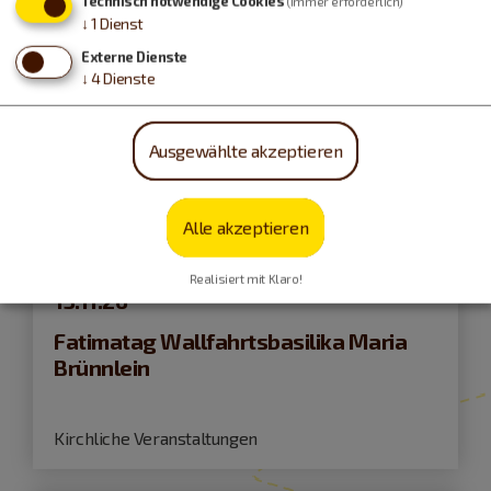
Technisch notwendige Cookies
(immer erforderlich)
↓
1
Dienst
Externe Dienste
↓
4
Dienste
Ausgewählte akzeptieren
Alle akzeptieren
Wemding
Realisiert mit Klaro!
13.11.26
Fatimatag Wallfahrtsbasilika Maria
Brünnlein
Kirchliche Veranstaltungen