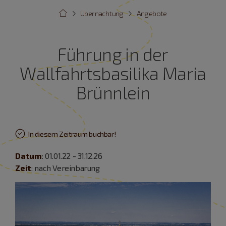
Übernachtung
Angebote
Führung in der
Wallfahrtsbasilika Maria
Brünnlein
In diesem Zeitraum buchbar!
Datum
: 01.01.22 - 31.12.26
Zeit
: nach Vereinbarung