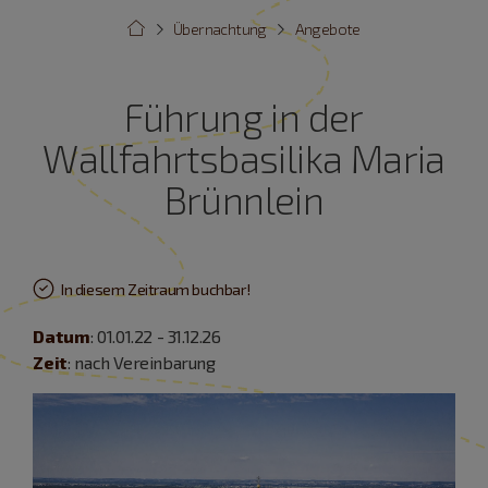
Übernachtung
Angebote
Führung in der
Wallfahrtsbasilika Maria
Brünnlein
In diesem Zeitraum buchbar!
Datum
: 01.01.22 - 31.12.26
Zeit
: nach Vereinbarung