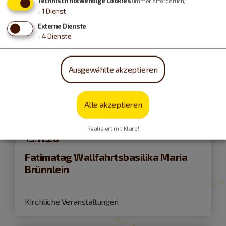
Technisch notwendige Cookies
(immer erforderlich)
↓
1
Dienst
Externe Dienste
↓
4
Dienste
Ausgewählte akzeptieren
Alle akzeptieren
Wemding
Realisiert mit Klaro!
13.11.26
Fatimatag Wallfahrtsbasilika Maria
Brünnlein
Kirchliche Veranstaltungen