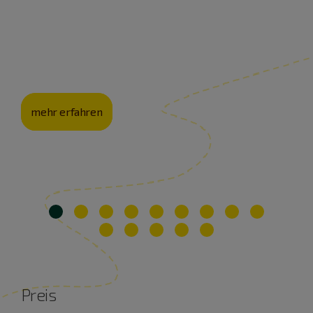
Landgraf und Burgvogt machen die Stadtführung in
Riedenburg zur spannenden Reise in die Zeit des
Mittelalters.
mehr erfahren
Preis