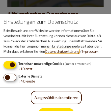
Hilfskrankenhaus Gunzenhausen
Bismarckstraße 24
Einstellungen zum Datenschutz
91710 Gunzenhausen
Beim Besuch unserer Website werden Informationen über Sie
Treffpunkt: Berufsschule Gunzenhausen,
verarbeitet. Mit Ihrer Zustimmung können diese auch an Dritte, z.B.
zum Zweck der statistischen Auswertung, übermittelt werden. Sie
Bismarckstraße 24, 91710 Gunzenhausen
können die hier vorgenommenen Einstellungen jederzeit abändern.
Mehr dazu erfahren Sie hier:
Datenschutzerklärung
/
Impressum
.
Technisch notwendige Cookies
(immer erforderlich)
↓
1
Dienst
Kontakt
Externe Dienste
Tourist Information Stadt Gunzenhausen
↓
4
Dienste
Rathausstraße 12
91710 Gunzenhausen
Ausgewählte akzeptieren
09831 508-300