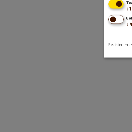
Te
↓
1
Ex
↓
Realisiert mit 