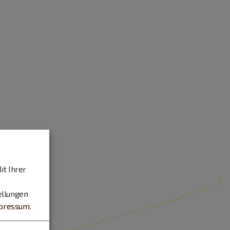
it Ihrer
ellungen
pressum
.