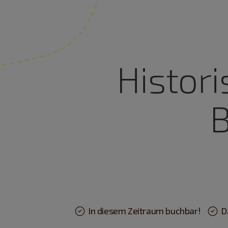
Histor
B
In diesem Zeitraum buchbar!
D