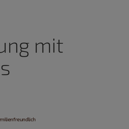
ung mit
es
milienfreundlich