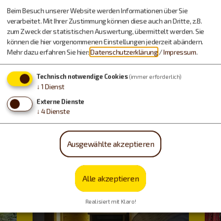
Beim Besuch unserer Website werden Informationen über Sie
verarbeitet. Mit Ihrer Zustimmung können diese auch an Dritte, z.B.
zum Zweck der statistischen Auswertung, übermittelt werden. Sie
können die hier vorgenommenen Einstellungen jederzeit abändern.
Urlaub machen, essen,
Mehr dazu erfahren Sie hier:
Datenschutzerklärung
/
Impressum
.
trinken…
Technisch notwendige Cookies
(immer erforderlich)
↓
1
Dienst
Externe Dienste
↓
4
Dienste
Ausgewählte akzeptieren
Alle akzeptieren
Realisiert mit Klaro!