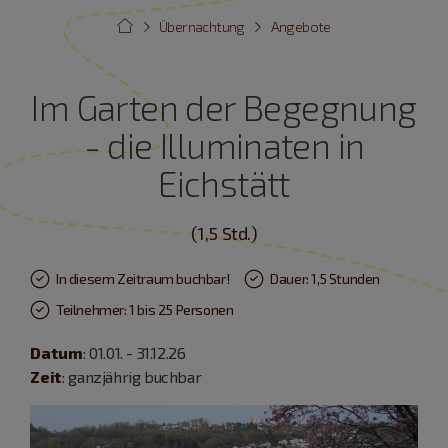
Übernachtung
Angebote
Im Garten der Begegnung
- die Illuminaten in
Eichstätt
(1,5 Std.)
In diesem Zeitraum buchbar!
Dauer: 1,5 Stunden
Teilnehmer: 1 bis 25 Personen
Datum
: 01.01. - 31.12.26
Zeit
: ganzjährig buchbar