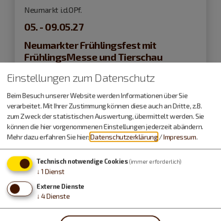
Neumarkt i.d.OPf.
05. - 09.05.27
Neumarkter Frühlingsfest mit
FrühlingsMesse und Tierschau
Einstellungen zum Datenschutz
Feste und Feiern
Beim Besuch unserer Website werden Informationen über Sie
verarbeitet. Mit Ihrer Zustimmung können diese auch an Dritte, z.B.
zum Zweck der statistischen Auswertung, übermittelt werden. Sie
können die hier vorgenommenen Einstellungen jederzeit abändern.
Mehr dazu erfahren Sie hier:
Datenschutzerklärung
/
Impressum
.
Technisch notwendige Cookies
(immer erforderlich)
↓
1
Dienst
Externe Dienste
↓
4
Dienste