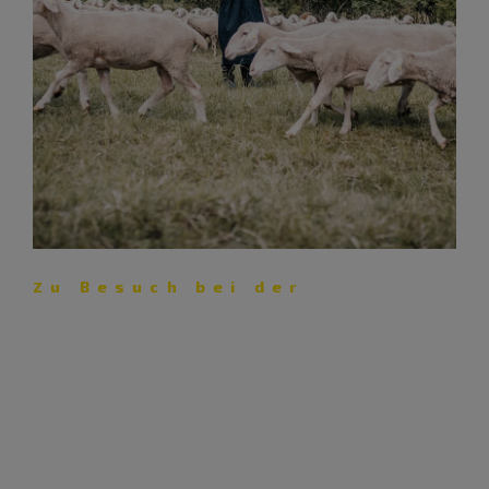
Zu Besuch bei der
Schäferei Eichhorn – Lust auf
Lamm
Mit ihrer Schäferei pflegt die Familie Eichhorn nicht nur
eine jahrhunderte­alte Kultur, sondern auch die
Landschaft.