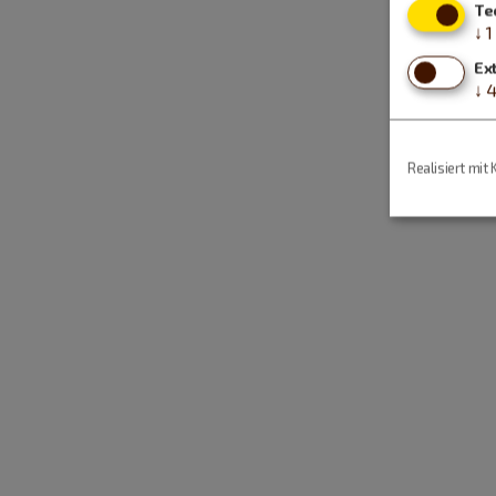
Te
↓
1
Ex
↓
Realisiert mit 