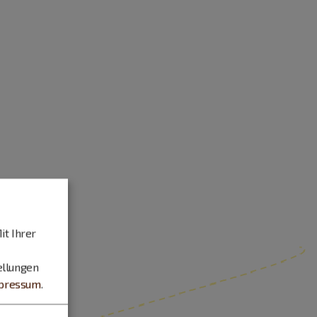
it Ihrer
ellungen
pressum
.