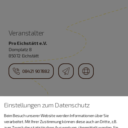
Veranstalter
Pro Eichstätt e.V.
Domplatz 8
85072 Eichstätt
08421 907882
Einstellungen zum Datenschutz
Beim Besuch unserer Website werden Informationen über Sie
Urlaub machen, essen,
verarbeitet. Mit Ihrer Zustimmung können diese auch an Dritte, z.B.
zum Zweck der statistischen Auswertung, übermittelt werden. Sie