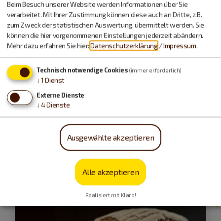
Beim Besuch unserer Website werden Informationen über Sie
verarbeitet. Mit Ihrer Zustimmung können diese auch an Dritte, z.B.
zum Zweck der statistischen Auswertung, übermittelt werden. Sie
können die hier vorgenommenen Einstellungen jederzeit abändern.
Mehr dazu erfahren Sie hier:
Datenschutzerklärung
/
Impressum
.
Technisch notwendige Cookies
Hitzhofen
(immer erforderlich)
↓
1
Dienst
24.09.26
Externe Dienste
↓
4
Dienste
Gruseln für Erwachsene
Unheimliche Geschichten für Erwachsene -
erzählt im Jura-Bauernhof-Museum
Ausgewählte akzeptieren
Erlebnisveranstaltung
Alle akzeptieren
Realisiert mit Klaro!