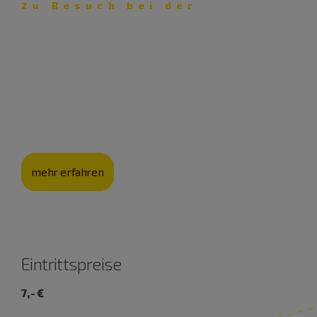
Zu Besuch bei der
Schäferei Eichhorn – Lust auf
Lamm
Mit ihrer Schäferei pflegt die Familie Eichhorn nicht nur
eine jahrhunderte­alte Kultur, sondern auch die
Landschaft.
mehr erfahren
Eintrittspreise
7,- €