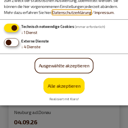
zum Zweck der statistischen Auswertung, übermittelt werden. Sie
Führungen und Exkursionen
können die hier vorgenommenen Einstellungen jederzeit abändern.
Mehr dazu erfahren Sie hier:
Datenschutzerklärung
/
Impressum
.
Technisch notwendige Cookies
(immer erforderlich)
↓
1
Dienst
Externe Dienste
↓
4
Dienste
Ausgewählte akzeptieren
Alle akzeptieren
Realisiert mit Klaro!
Neuburg a.d.Donau
04.09.26