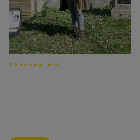
Führung mit
Elke Hartung: Lebenszeichen
auf dem Friedhof
Beim Gang über den Friedhof der ehemaligen
israelitischen Kultusgemeinde zeigt Elke Hartung, wie
jüdische Bürger die Geschichte der Stadt Gunzenhausen
mitgestalteten.