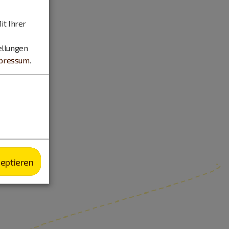
it Ihrer
ellungen
pressum
.
zeptieren