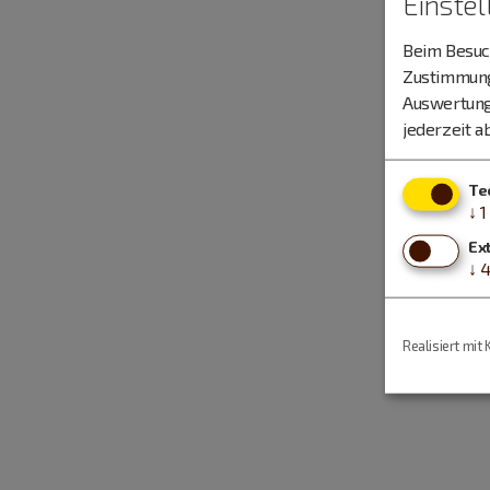
Einste
Beim Besuch
Zustimmung 
Auswertung
jederzeit a
Te
↓
1
Ex
↓
Realisiert mit 