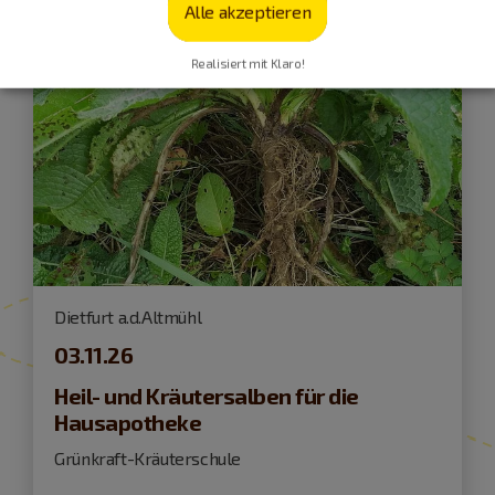
Alle akzeptieren
Realisiert mit Klaro!
Dietfurt a.d.Altmühl
03.11.26
Heil- und Kräutersalben für die
Hausapotheke
Grünkraft-Kräuterschule