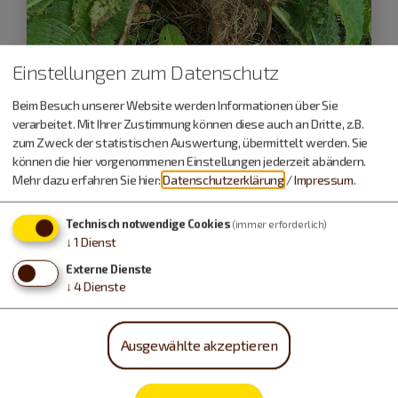
Einstellungen zum Datenschutz
Beim Besuch unserer Website werden Informationen über Sie
verarbeitet. Mit Ihrer Zustimmung können diese auch an Dritte, z.B.
Dietfurt a.d.Altmühl
zum Zweck der statistischen Auswertung, übermittelt werden. Sie
können die hier vorgenommenen Einstellungen jederzeit abändern.
15.10.26
Mehr dazu erfahren Sie hier:
Datenschutzerklärung
/
Impressum
.
Herbstkräuter und Wurzeln - Schätze
aus der Erde
Technisch notwendige Cookies
(immer erforderlich)
↓
1
Dienst
Grünkraft-Kräuterschule
Externe Dienste
↓
4
Dienste
Führungen und Exkursionen
Ausgewählte akzeptieren