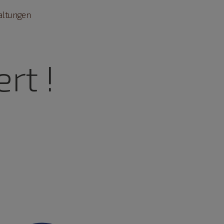
taltungen
rt !