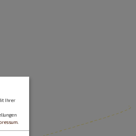
it Ihrer
ellungen
pressum
.