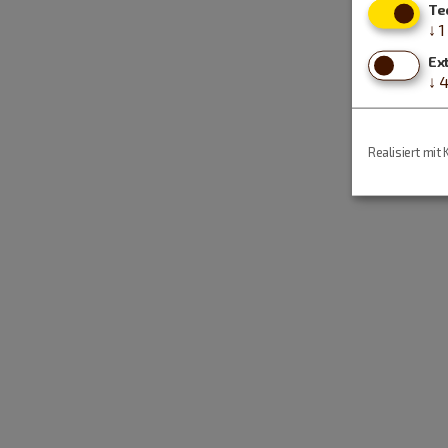
Te
↓
1
Ex
↓
Realisiert mit 