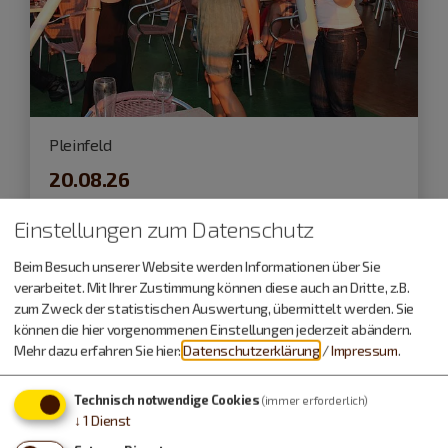
Pleinfeld
20.08.26
After Work Sunset Party
Einstellungen zum Datenschutz
Beim Besuch unserer Website werden Informationen über Sie
Schifffahrt
verarbeitet. Mit Ihrer Zustimmung können diese auch an Dritte, z.B.
zum Zweck der statistischen Auswertung, übermittelt werden. Sie
können die hier vorgenommenen Einstellungen jederzeit abändern.
Mehr dazu erfahren Sie hier:
Datenschutzerklärung
/
Impressum
.
Technisch notwendige Cookies
(immer erforderlich)
↓
1
Dienst