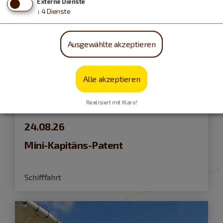
Externe Dienste
↓
4
Dienste
Ausgewählte akzeptieren
Alle akzeptieren
Realisiert mit Klaro!
Pleinfeld
24.08.26
Mini-Kapitäns-Patent
Schifffahrt