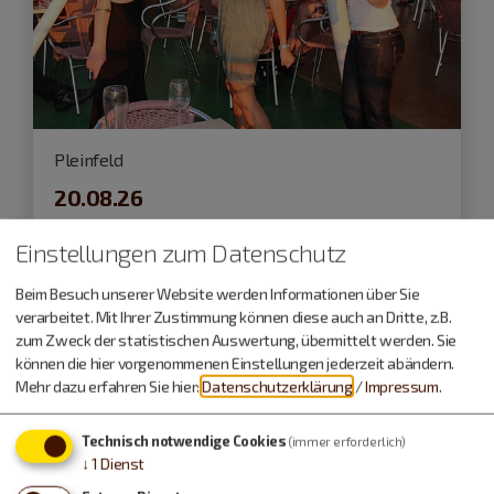
Pleinfeld
20.08.26
After Work Sunset Party
Einstellungen zum Datenschutz
Beim Besuch unserer Website werden Informationen über Sie
Schifffahrt
verarbeitet. Mit Ihrer Zustimmung können diese auch an Dritte, z.B.
zum Zweck der statistischen Auswertung, übermittelt werden. Sie
können die hier vorgenommenen Einstellungen jederzeit abändern.
Mehr dazu erfahren Sie hier:
Datenschutzerklärung
/
Impressum
.
Technisch notwendige Cookies
(immer erforderlich)
↓
1
Dienst