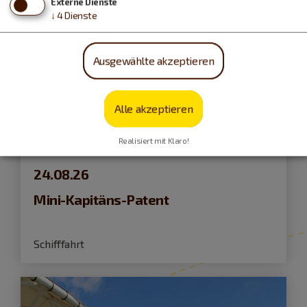
Externe Dienste
↓
4
Dienste
Ausgewählte akzeptieren
Alle akzeptieren
Realisiert mit Klaro!
Pleinfeld
24.08.26
Mini-Kapitäns-Patent
Schifffahrt