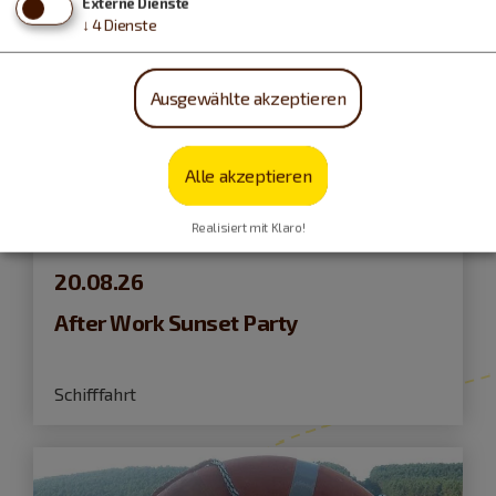
Externe Dienste
↓
4
Dienste
Ausgewählte akzeptieren
Alle akzeptieren
Realisiert mit Klaro!
Pleinfeld
20.08.26
After Work Sunset Party
Schifffahrt