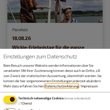
Pleinfeld
18.08.26
Wickie-Erlebnistag für die ganze
Familie!
Einstellungen zum Datenschutz
Beim Besuch unserer Website werden Informationen über Sie
Schifffahrt
verarbeitet. Mit Ihrer Zustimmung können diese auch an Dritte, z.B.
zum Zweck der statistischen Auswertung, übermittelt werden. Sie
können die hier vorgenommenen Einstellungen jederzeit abändern.
Mehr dazu erfahren Sie hier:
Datenschutzerklärung
/
Impressum
.
Technisch notwendige Cookies
(immer erforderlich)
↓
1
Dienst