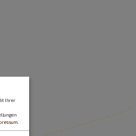
it Ihrer
ellungen
pressum
.