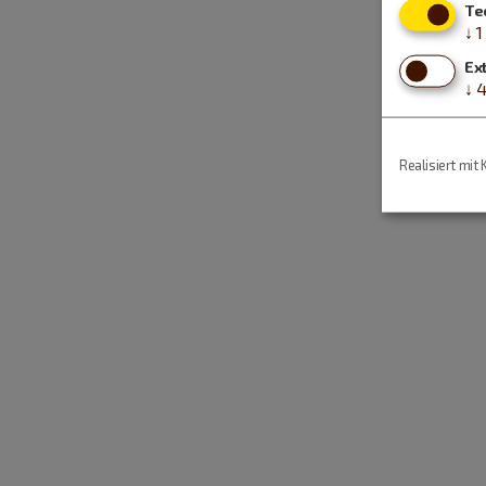
Te
↓
1
Ex
↓
Realisiert mit 