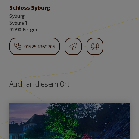
Schloss Syburg
Syburg
Syburg 1
91790 Bergen
01525 1869705
Auch an diesem Ort