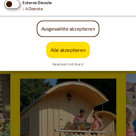
Externe Dienste
↓
4
Dienste
Ausgewählte akzeptieren
Urlaub machen, essen,
Alle akzeptieren
trinken…
Realisiert mit Klaro!