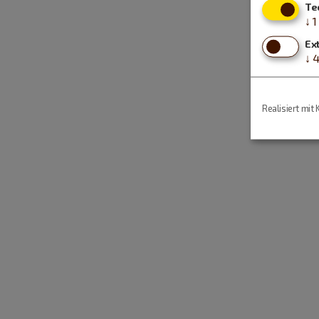
Te
↓
1
Ex
↓
Realisiert mit 