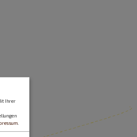
it Ihrer
ellungen
pressum
.