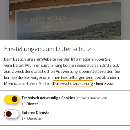
Einstellungen zum Datenschutz
Beim Besuch unserer Website werden Informationen über Sie
verarbeitet. Mit Ihrer Zustimmung können diese auch an Dritte, z.B.
zum Zweck der statistischen Auswertung, übermittelt werden. Sie
können die hier vorgenommenen Einstellungen jederzeit abändern.
Mehr dazu erfahren Sie hier:
Datenschutzerklärung
/
Impressum
.
Wittelshofen
Technisch notwendige Cookies
(immer erforderlich)
22.11.26
↓
1
Dienst
Mit Aurelius, Candidus und Uttila
Externe Dienste
↓
4
Dienste
unterwegs
Alltag am Limes vor 1800 Jahren