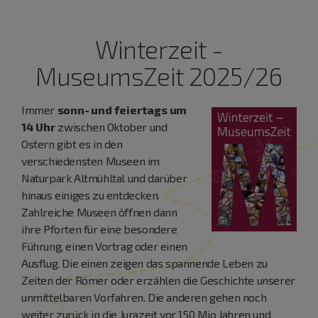
Winterzeit -
MuseumsZeit 2025/26
Immer
sonn- und feiertags um
14 Uhr
zwischen Oktober und
Ostern gibt es in den
verschiedensten Museen im
Naturpark Altmühltal und darüber
hinaus einiges zu entdecken.
Zahlreiche Museen öffnen dann
ihre Pforten für eine besondere
Führung, einen Vortrag oder einen
Ausflug. Die einen zeigen das spannende Leben zu
Zeiten der Römer oder erzählen die Geschichte unserer
unmittelbaren Vorfahren. Die anderen gehen noch
weiter zurück in die Jurazeit vor 150 Mio Jahren und