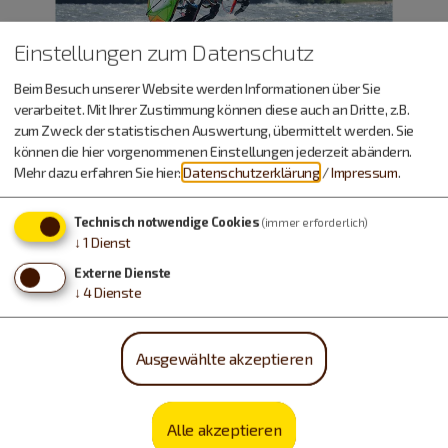
Einstellungen zum Datenschutz
Beim Besuch unserer Website werden Informationen über Sie
verarbeitet. Mit Ihrer Zustimmung können diese auch an Dritte, z.B.
zum Zweck der statistischen Auswertung, übermittelt werden. Sie
können die hier vorgenommenen Einstellungen jederzeit abändern.
Mehr dazu erfahren Sie hier:
Datenschutzerklärung
/
Impressum
.
Technisch notwendige Cookies
(immer erforderlich)
Urlaub machen, essen,
↓
1
Dienst
trinken…
Externe Dienste
↓
4
Dienste
Ausgewählte akzeptieren
Alle akzeptieren