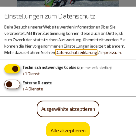
Einstellungen zum Datenschutz
Beim Besuch unserer Website werden Informationen über Sie
verarbeitet. Mit Ihrer Zustimmung können diese auch an Dritte, z.B.
zum Zweck der statistischen Auswertung, übermittelt werden. Sie
können die hier vorgenommenen Einstellungen jederzeit abändern.
Mehr dazu erfahren Sie hier:
Datenschutzerklärung
/
Impressum
.
Technisch notwendige Cookies
(immer erforderlich)
Urlaub machen, essen,
↓
1
Dienst
trinken…
Externe Dienste
↓
4
Dienste
Ausgewählte akzeptieren
Alle akzeptieren