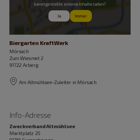
bereitgestellte externe Inhalte laden?
Ja
Immer
Biergarten KraftWerk
Mörsach
Zum Wiesmet 2
91722 Arberg
Am Altmühlsee-Zuleiter in Mörsach
Info-Adresse
Zweckverband Altmühlsee
Marktplatz 25
91710 Gunzenhausen