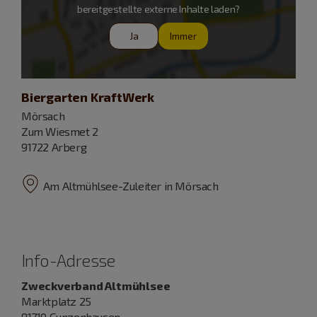
bereitgestellte externe Inhalte laden?
Ja
Immer
Biergarten KraftWerk
Mörsach
Zum Wiesmet 2
91722 Arberg
Am Altmühlsee-Zuleiter in Mörsach
Info-Adresse
Zweckverband Altmühlsee
Marktplatz 25
91710 Gunzenhausen