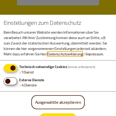
Einstellungen zum Datenschutz
Beim Besuch unserer Website werden Informationen über Sie
verarbeitet. Mit Ihrer Zustimmung können diese auch an Dritte, z.B.
zum Zweck der statistischen Auswertung, übermittelt werden. Sie
können die hier vorgenommenen Einstellungen jederzeit abändern.
Wetter
Mehr dazu erfahren Sie hier:
Datenschutzerklärung
/
Impressum
.
Technisch notwendige Cookies
(immer erforderlich)
Freitag, 07.08.
↓
1
Dienst
14 - 28 °C
Externe Dienste
↓
4
Dienste
Samstag, 08.08.
Ausgewählte akzeptieren
12 - 31 °C