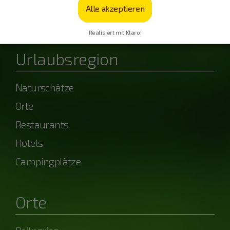
Alle akzeptieren
powered by OpenWeather
Realisiert mit Klaro!
Urlaubsregion
Naturschätze
Orte
Restaurants
Hotels
Campingplätze
Orte