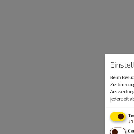
Einste
Beim Besuch
Zustimmung 
Auswertung
jederzeit a
Te
↓
1
Ex