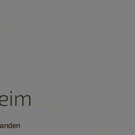
eim
handen