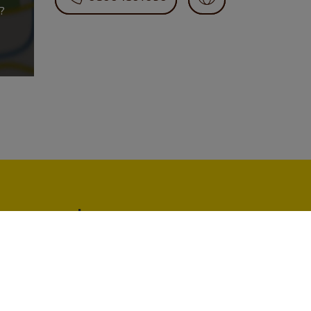
?
 machen, essen, t