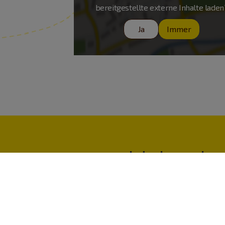
bereitgestellte externe Inhalte laden
Ja
Immer
Urlaub