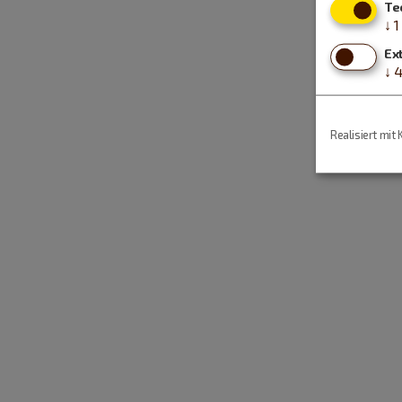
Te
↓
1
Ex
↓
Realisiert mit 