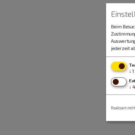
Einste
Beim Besuch
Zustimmung 
Auswertung
jederzeit a
Te
↓
1
Ex
↓
Realisiert mit 