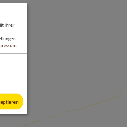
it Ihrer
ellungen
pressum
.
zeptieren