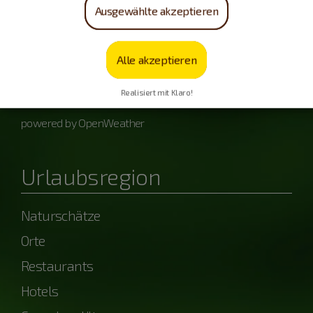
Ausgewählte akzeptieren
Samstag, 08.08.
Alle akzeptieren
12 - 31 °C
Realisiert mit Klaro!
powered by OpenWeather
Urlaubsregion
Naturschätze
Orte
Restaurants
Hotels