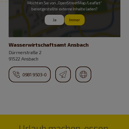
Möchten Sie von „OpenStreetMap/Leaflet“
bereitgestellte externe Inhalte laden?
Ja
Immer
Wasserwirtschaftsamt Ansbach
Dürrnerstraße 2
91522 Ansbach
0981 9503-0
Urlaub machen, essen,