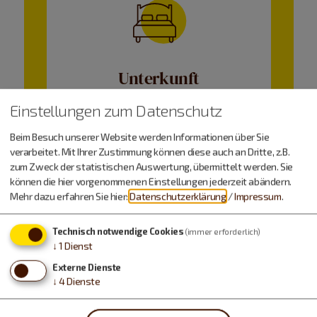
Unterkunft
Einstellungen zum Datenschutz
Beim Besuch unserer Website werden Informationen über Sie
verarbeitet. Mit Ihrer Zustimmung können diese auch an Dritte, z.B.
zum Zweck der statistischen Auswertung, übermittelt werden. Sie
können die hier vorgenommenen Einstellungen jederzeit abändern.
Mehr dazu erfahren Sie hier:
Datenschutzerklärung
/
Impressum
.
Technisch notwendige Cookies
(immer erforderlich)
Wetter
↓
1
Dienst
Externe Dienste
↓
4
Dienste
Freitag, 07.08.
14 - 29 °C