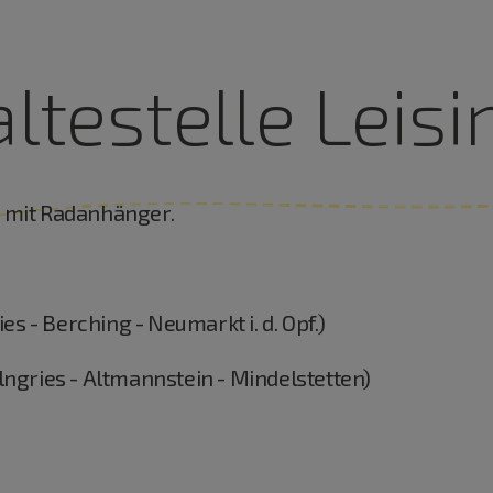
ltestelle Leisin
0 mit Radanhänger.
ries - Berching - Neumarkt i. d. Opf.)
ilngries - Altmannstein - Mindelstetten)