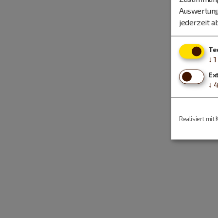
Auswertung
jederzeit a
Te
↓
1
Ex
↓
Realisiert mit 