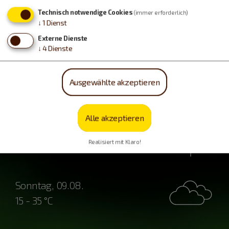
Technisch notwendige Cookies
(immer erforderlich)
↓
1
Dienst
Externe Dienste
↓
4
Dienste
Ausgewählte akzeptieren
Wetter
Alle akzeptieren
Samstag, 08.08.
Realisiert mit Klaro!
12 - 31 °C
Sonntag, 09.08.
15 - 35 °C