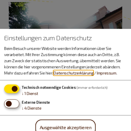
Einstellungen zum Datenschutz
Beim Besuch unserer Website werden Informationen über Sie
verarbeitet. Mit Ihrer Zustimmung können diese auch an Dritte, z.B.
zum Zweck der statistischen Auswertung, übermittelt werden. Sie
können die hier vorgenommenen Einstellungen jederzeit abändern.
Mehr dazu erfahren Sie hier:
Datenschutzerklärung
/
Impressum
.
Technisch notwendige Cookies
(immer erforderlich)
↓
1
Dienst
Externe Dienste
↓
4
Dienste
Urlaub machen, essen,
trinken…
Ausgewählte akzeptieren