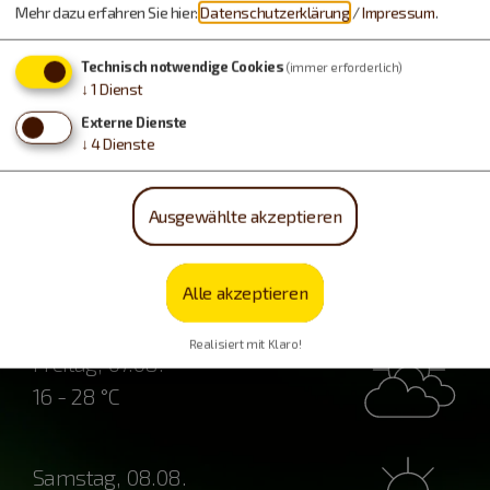
Mehr dazu erfahren Sie hier:
Datenschutzerklärung
/
Impressum
.
Freizeitspaß
Technisch notwendige Cookies
(immer erforderlich)
↓
1
Dienst
Externe Dienste
↓
4
Dienste
Ausgewählte akzeptieren
Wetter
Alle akzeptieren
Realisiert mit Klaro!
Freitag, 07.08.
16 - 28 °C
Samstag, 08.08.