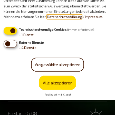
verarbeitet. Mit Ihrer Zustimmung können diese auch an Dritte, z.B.
zum Zweck der statistischen Auswertung, übermittelt werden. Sie
können die hier vorgenommenen Einstellungen jederzeit abändern.
Mehr dazu erfahren Sie hier:
Datenschutzerklärung
/
Impressum
.
Technisch notwendige Cookies
(immer erforderlich)
Camping & Co.
↓
1
Dienst
Externe Dienste
↓
4
Dienste
Ausgewählte akzeptieren
Alle akzeptieren
Wetter
Realisiert mit Klaro!
Freitag, 07.08.