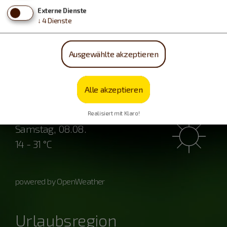
Externe Dienste
↓
4
Dienste
Wetter
Ausgewählte akzeptieren
Freitag, 07.08.
Alle akzeptieren
16 - 28 °C
Realisiert mit Klaro!
Samstag, 08.08.
14 - 31 °C
powered by OpenWeather
Urlaubsregion