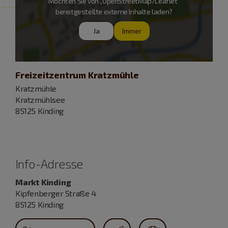
Möchten Sie von „OpenStreetMap/Leaflet“
bereitgestellte externe Inhalte laden?
Ja
Immer
Freizeitzentrum Kratzmühle
Kratzmühle
Kratzmühlsee
85125 Kinding
Info-Adresse
Markt Kinding
Kipfenberger Straße 4
85125 Kinding