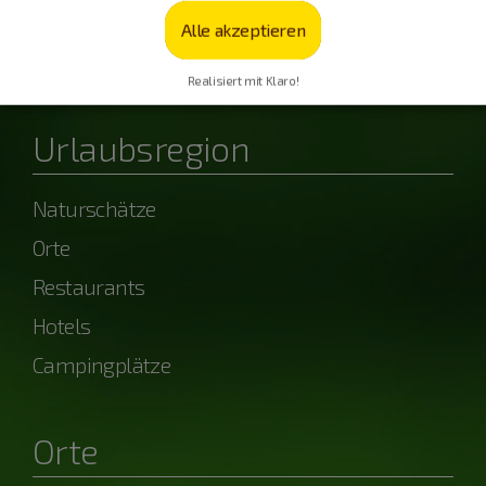
Alle akzeptieren
powered by OpenWeather
Realisiert mit Klaro!
Urlaubsregion
Naturschätze
Orte
Restaurants
Hotels
Campingplätze
Orte