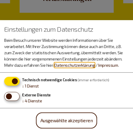
Einstellungen zum Datenschutz
Beim Besuch unserer Website werden Informationen über Sie
verarbeitet. Mit Ihrer Zustimmung können diese auch an Dritte, z.B.
zum Zweck der statistischen Auswertung, übermittelt werden. Sie
können die hier vorgenommenen Einstellungen jederzeit abändern.
Wetter
Mehr dazu erfahren Sie hier:
Datenschutzerklärung
/
Impressum
.
Technisch notwendige Cookies
(immer erforderlich)
↓
1
Dienst
Donnerstag, 06.08.
Externe Dienste
19 - 28 °C
↓
4
Dienste
Freitag, 07.08.
Ausgewählte akzeptieren
16 - 29 °C