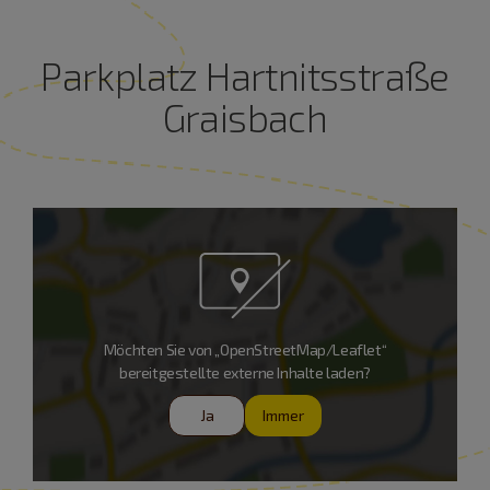
Parkplatz Hartnitsstraße
Graisbach
Möchten Sie von „OpenStreetMap/Leaflet“
bereitgestellte externe Inhalte laden?
Ja
Immer