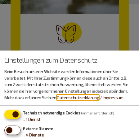
Freizeitspaß
Einstellungen zum Datenschutz
Beim Besuch unserer Website werden Informationen über Sie
verarbeitet. Mit Ihrer Zustimmung können diese auch an Dritte, z.B.
zum Zweck der statistischen Auswertung, übermittelt werden. Sie
können die hier vorgenommenen Einstellungen jederzeit abändern.
Mehr dazu erfahren Sie hier:
Datenschutzerklärung
/
Impressum
.
Technisch notwendige Cookies
(immer erforderlich)
↓
1
Dienst
Wetter
Externe Dienste
↓
4
Dienste