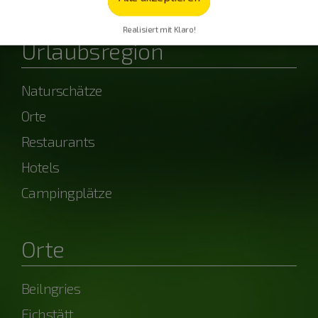
Realisiert mit Klaro!
Urlaubsregion
Naturschätze
Orte
Restaurants
Hotels
Campingplätze
Orte
Beilngries
Eichstätt