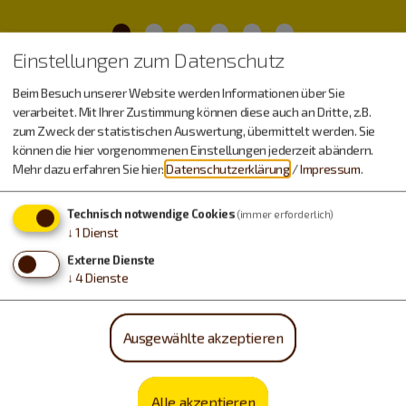
Einstellungen zum Datenschutz
Beim Besuch unserer Website werden Informationen über Sie
verarbeitet. Mit Ihrer Zustimmung können diese auch an Dritte, z.B.
zum Zweck der statistischen Auswertung, übermittelt werden. Sie
Wetter
können die hier vorgenommenen Einstellungen jederzeit abändern.
Mehr dazu erfahren Sie hier:
Datenschutzerklärung
/
Impressum
.
Sonntag, 09.08.
Technisch notwendige Cookies
(immer erforderlich)
↓
1
Dienst
14 - 34 °C
Externe Dienste
↓
4
Dienste
Montag, 10.08.
15 - 34 °C
Ausgewählte akzeptieren
powered by OpenWeather
Alle akzeptieren