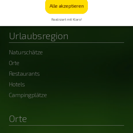
Alle akzeptieren
powered by OpenWeather
Realisiert mit Klaro!
Urlaubsregion
Naturschätze
Orte
Restaurants
Hotels
Campingplätze
Orte