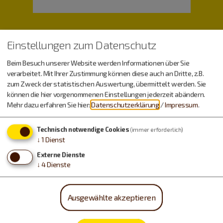
Einstellungen zum Datenschutz
Beim Besuch unserer Website werden Informationen über Sie
verarbeitet. Mit Ihrer Zustimmung können diese auch an Dritte, z.B.
zum Zweck der statistischen Auswertung, übermittelt werden. Sie
können die hier vorgenommenen Einstellungen jederzeit abändern.
Wetter
Mehr dazu erfahren Sie hier:
Datenschutzerklärung
/
Impressum
.
Technisch notwendige Cookies
(immer erforderlich)
Samstag, 08.08.
↓
1
Dienst
12 - 30 °C
Externe Dienste
↓
4
Dienste
Sonntag, 09.08.
Ausgewählte akzeptieren
14 - 34 °C