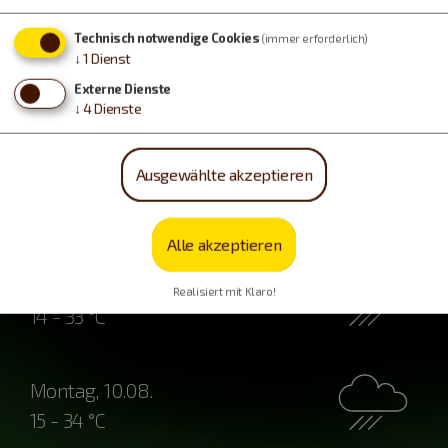
Technisch notwendige Cookies
(immer erforderlich)
↓
1
Dienst
Externe Dienste
↓
4
Dienste
Ausgewählte akzeptieren
Wetter
Alle akzeptieren
Sonntag, 09.08.
Realisiert mit Klaro!
14 - 33 °C
Montag, 10.08.
15 - 34 °C