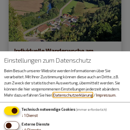
Individuelle Wanderwoche am
Altmühltal-Panoramaweg
Einstellungen zum Datenschutz
Von Eichstätt nach Kelheim
Beim Besuch unserer Website werden Informationen über Sie
verarbeitet. Mit Ihrer Zustimmung können diese auch an Dritte, z.B.
zum Zweck der statistischen Auswertung, übermittelt werden. Sie
ab
749,- €
können die hier vorgenommenen Einstellungen jederzeit abändern.
Mehr dazu erfahren Sie hier:
Datenschutzerklärung
/
Impressum
.
Technisch notwendige Cookies
(immer erforderlich)
↓
1
Dienst
Externe Dienste
↓
4
Dienste