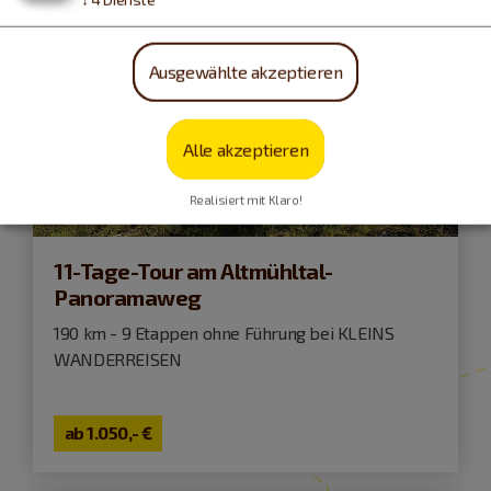
Ausgewählte akzeptieren
Alle akzeptieren
Realisiert mit Klaro!
11-Tage-Tour am Altmühltal-
Panoramaweg
190 km - 9 Etappen ohne Führung bei KLEINS
WANDERREISEN
ab
1.050,- €