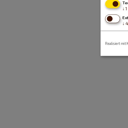
Te
↓
1
Ex
↓
Realisiert mit 