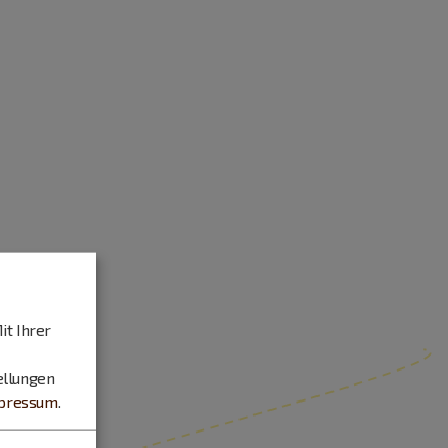
it Ihrer
ellungen
pressum
.