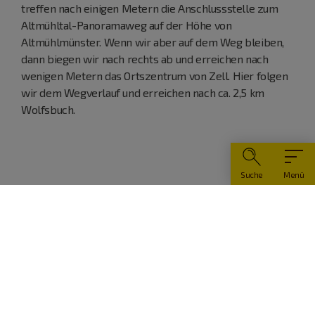
treffen nach einigen Metern die Anschlussstelle zum
Altmühltal-Panoramaweg auf der Höhe von
Altmühlmünster. Wenn wir aber auf dem Weg bleiben,
dann biegen wir nach rechts ab und erreichen nach
wenigen Metern das Ortszentrum von Zell. Hier folgen
wir dem Wegverlauf und erreichen nach ca. 2,5 km
Wolfsbuch.
Suche
Menü
Infoadresse
Tourist-Information Dietfurt
Hauptstraße 26
92345 Dietfurt
08464 6400-19
08464 6400-39