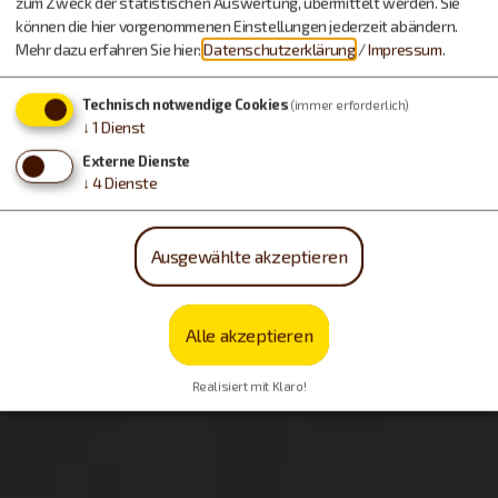
zum Zweck der statistischen Auswertung, übermittelt werden. Sie
können die hier vorgenommenen Einstellungen jederzeit abändern.
Mehr dazu erfahren Sie hier:
Datenschutzerklärung
/
Impressum
.
Technisch notwendige Cookies
(immer erforderlich)
↓
1
Dienst
Externe Dienste
↓
4
Dienste
Ausgewählte akzeptieren
Möchten Sie von OpenStreetMap/Leaflet bereitgestellte
externe Inhalte laden?
Ja, immer
Alle akzeptieren
Realisiert mit Klaro!