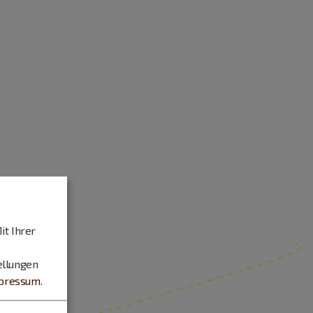
it Ihrer
ellungen
pressum
.