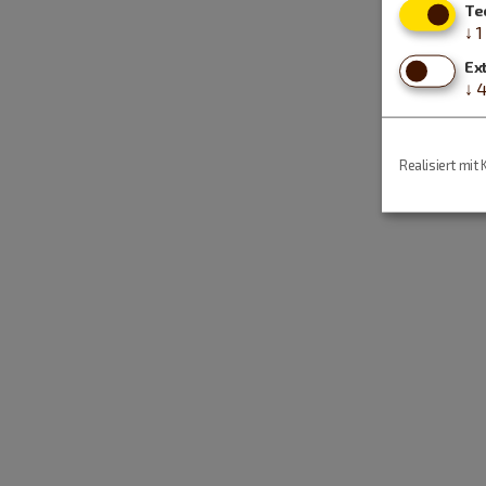
Te
↓
1
Ex
↓
Realisiert mit 