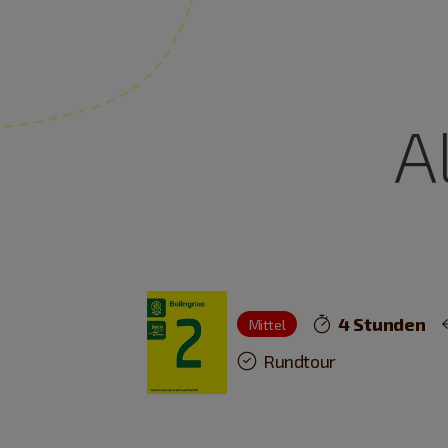
A
4 Stunden
Mittel
Rundtour